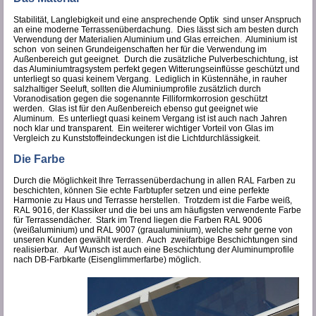
Stabilität, Langlebigkeit und eine ansprechende Optik sind unser Anspruch
an eine moderne Terrassenüberdachung. Dies lässt sich am besten durch
Verwendung der Materialien Aluminium und Glas erreichen. Aluminium ist
schon von seinen Grundeigenschaften her für die Verwendung im
Außenbereich gut geeignet. Durch die zusätzliche Pulverbeschichtung, ist
das Aluminiumtragsystem perfekt gegen Witterungseinflüsse geschützt und
unterliegt so quasi keinem Vergang. Lediglich in Küstennähe, in rauher
salzhaltiger Seeluft, sollten die Aluminiumprofile zusätzlich durch
Voranodisation gegen die sogenannte Filliformkorrosion geschützt
werden. Glas ist für den Außenbereich ebenso gut geeignet wie
Aluminum. Es unterliegt quasi keinem Vergang ist ist auch nach Jahren
noch klar und transparent. Ein weiterer wichtiger Vorteil von Glas im
Vergleich zu Kunststoffeindeckungen ist die Lichtdurchlässigkeit.
Die Farbe
Durch die Möglichkeit Ihre Terrassenüberdachung in allen RAL Farben zu
beschichten, können Sie echte Farbtupfer setzen und eine perfekte
Harmonie zu Haus und Terrasse herstellen. Trotzdem ist die Farbe weiß,
RAL 9016, der Klassiker und die bei uns am häufigsten verwendente Farbe
für Terrassendächer. Stark im Trend liegen die Farben RAL 9006
(weißaluminium) und RAL 9007 (graualuminium), welche sehr gerne von
unseren Kunden gewählt werden. Auch zweifarbige Beschichtungen sind
realisierbar. Auf Wunsch ist auch eine Beschichtung der Aluminumprofile
nach DB-Farbkarte (Eisenglimmerfarbe) möglich.