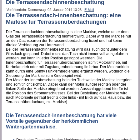
Die Terrassendachinnenbeschattung
Veröffentlicht: Donnerstag, 02. Januar 2014 13:23
|
E-Mail
Die Terrassendach-Innenbeschattung: eine
Markise für Terrassenüberdachungen
Die Terrassendachinnenbeschattung ist eine Markise, welche unter dem
Glas der Terrassenüberdachung montiert wird. Dabei wird die Markise nur
an den Dachsparren der Terrassenüberdachung fixiert und hat keine
direkte Verbindung zur Hauswand.
Bei der Terrassendachinnenbeschattung wird das Tuch dicht unter dem
Glasdach gespannt. Dabei muss das Tuch nicht immer voll ausgefahren
werden und kann in jeder Postion gestoppt weerden. Die
Innenbeschattung für Terrassenüberdachungen ist mit Motorantrieb, mit
Kurbelantrieb oder mit Zugstangenbedienung lieferbar. Der Motorantrieb
kann durch eine Somfy Funkfernbedienung ergänzt werden, wodurch die
Steuerung der Markise zum Kinderspiel wird.
Der Motor der Innenbeschattung ist in der Tuchwelle der Markise integriert
und somit nicht sichtbar. Dabei kann der Motor auf der rechten oder der
linken Seite der Markise eingebaut werden. Ausschlaggebend hierfür ist
die Position des Stromanschlusses. Bei der Bestellung der Markise wird
nach Motorseite gefragt (rechts oder links - mit Blick auf das Haus bzw. die
Terrassenüberdachung mit Markise).
Die Terrassendach-Innenbeschattung hat viele
Vorteile gegenüber der herkömmlichen
Wintergartenmarkise.