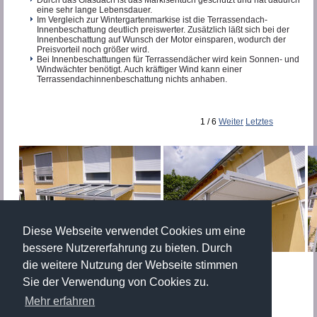
Durch das Glasdach ist das Markisentuch geschützt und hat dadurch
eine sehr lange Lebensdauer.
Im Vergleich zur Wintergartenmarkise ist die Terrassendach-
Innenbeschattung deutlich preiswerter. Zusätzlich läßt sich bei der
Innenbeschattung auf Wunsch der Motor einsparen, wodurch der
Preisvorteil noch größer wird.
Bei Innenbeschattungen für Terrassendächer wird kein Sonnen- und
Windwächter benötigt. Auch kräftiger Wind kann einer
Terrassendachinnenbeschattung nichts anhaben.
1
/
6
Weiter
Letztes
Diese Webseite verwendet Cookies um eine
bessere Nutzererfahrung zu bieten. Durch
die weitere Nutzung der Webseite stimmen
Sie der Verwendung von Cookies zu.
Mehr erfahren
Kategorie:
Markisen und Beschattung