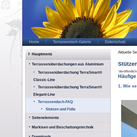
Home
Terrassendach-Galerie
Datenschutz
Aktuelle Se
Hauptmenü
Stütze
Terrassenüberdachungen aus Aluminium
Veröffentlic
Terrassenüberdachung TerraSmart®
Häufige
Classic-Line
1. Wie s
Terrassenüberdachung TerraSmart®
Elegant-Line
Terrassendach-FAQ
Stützen und Füße
Seitenelemente
Markisen und Beschattungstechnik
Downloads